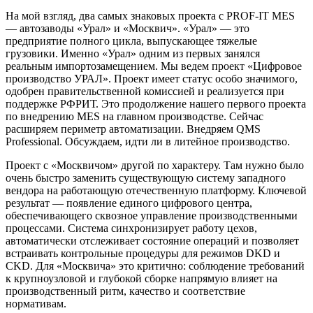
На мой взгляд, два самых знаковых проекта с PROF-IT MES
— автозаводы «Урал» и «Москвич». «Урал» — это
предприятие полного цикла, выпускающее тяжелые
грузовики. Именно «Урал» одним из первых занялся
реальным импортозамещением. Мы ведем проект «Цифровое
производство УРАЛ». Проект имеет статус особо значимого,
одобрен правительственной комиссией и реализуется при
поддержке РФРИТ. Это продолжение нашего первого проекта
по внедрению MES на главном производстве. Сейчас
расширяем периметр автоматизации. Внедряем QMS
Professional. Обсуждаем, идти ли в литейное производство.
Проект с «Москвичом» другой по характеру. Там нужно было
очень быстро заменить существующую систему западного
вендора на работающую отечественную платформу. Ключевой
результат — появление единого цифрового центра,
обеспечивающего сквозное управление производственными
процессами. Система синхронизирует работу цехов,
автоматически отслеживает состояние операций и позволяет
встраивать контрольные процедуры для режимов DKD и
CKD. Для «Москвича» это критично: соблюдение требований
к крупноузловой и глубокой сборке напрямую влияет на
производственный ритм, качество и соответствие
нормативам.