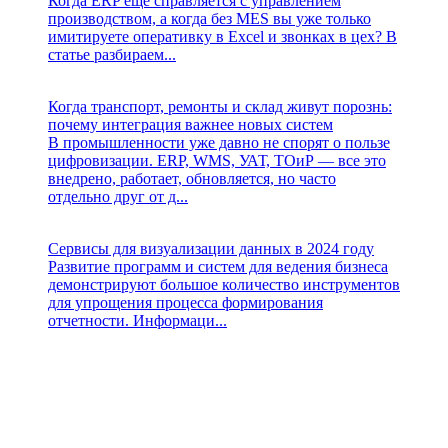
Когда ERP ещё справляется с управлением
производством, а когда без MES вы уже только
имитируете оперативку в Excel и звонках в цех? В
статье разбираем...
Когда транспорт, ремонты и склад живут порознь:
почему интеграция важнее новых систем
В промышленности уже давно не спорят о пользе
цифровизации. ERP, WMS, УАТ, ТОиР — все это
внедрено, работает, обновляется, но часто
отдельно друг от д...
Сервисы для визуализации данных в 2024 году
Развитие программ и систем для ведения бизнеса
демонстрируют большое количество инструментов
для упрощения процесса формирования
отчетности. Информаци...