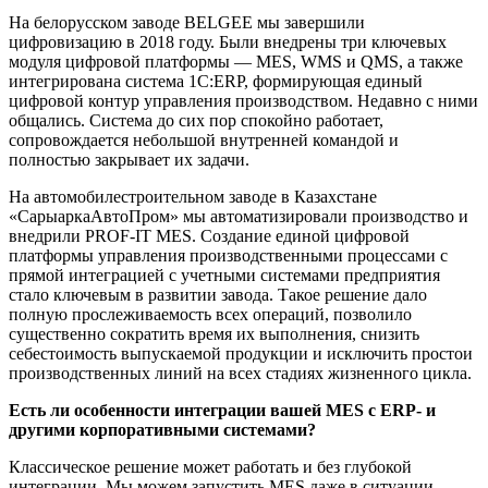
На белорусском заводе BELGEE мы завершили
цифровизацию в 2018 году. Были внедрены три ключевых
модуля цифровой платформы — MES, WMS и QMS, а также
интегрирована система 1C:ERP, формирующая единый
цифровой контур управления производством. Недавно с ними
общались. Система до сих пор спокойно работает,
сопровождается небольшой внутренней командой и
полностью закрывает их задачи.
На автомобилестроительном заводе в Казахстане
«СарыаркаАвтоПром» мы автоматизировали производство и
внедрили PROF-IT MES. Создание единой цифровой
платформы управления производственными процессами с
прямой интеграцией с учетными системами предприятия
стало ключевым в развитии завода. Такое решение дало
полную прослеживаемость всех операций, позволило
существенно сократить время их выполнения, снизить
себестоимость выпускаемой продукции и исключить простои
производственных линий на всех стадиях жизненного цикла.
Есть ли особенности интеграции вашей MES с ERP- и
другими корпоративными системами?
Классическое решение может работать и без глубокой
интеграции. Мы можем запустить MES даже в ситуации,