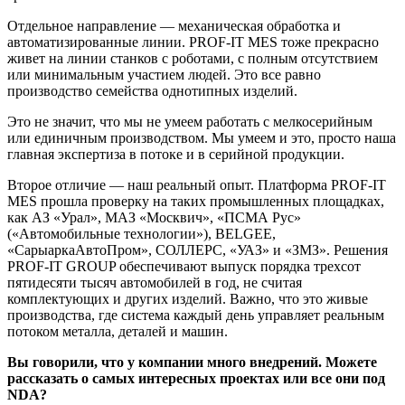
Отдельное направление — механическая обработка и
автоматизированные линии. PROF-IT MES тоже прекрасно
живет на линии станков с роботами, с полным отсутствием
или минимальным участием людей. Это все равно
производство семейства однотипных изделий.
Это не значит, что мы не умеем работать с мелкосерийным
или единичным производством. Мы умеем и это, просто наша
главная экспертиза в потоке и в серийной продукции.
Второе отличие — наш реальный опыт. Платформа PROF-IT
MES прошла проверку на таких промышленных площадках,
как АЗ «Урал», МАЗ «Москвич», «ПСМА Рус»
(«Автомобильные технологии»), BELGEE,
«СарыаркаАвтоПром», СОЛЛЕРС, «УАЗ» и «ЗМЗ». Решения
PROF-IT GROUP обеспечивают выпуск порядка трехсот
пятидесяти тысяч автомобилей в год, не считая
комплектующих и других изделий. Важно, что это живые
производства, где система каждый день управляет реальным
потоком металла, деталей и машин.
Вы говорили, что у компании много внедрений. Можете
рассказать о самых интересных проектах или все они под
NDA?