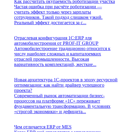
Как рассчитать окупаемость роботизации участка
Частая ошибка при расчёте роботизации —
считать эффект только через зарплаты
сотрудников. Такой подход слишком узкий.
Реальный эффект достигается за с...
Отраслевая конфигурация 1С:ERP для
автомобилестроения от PROF-IT GROUP
Автомобилестроение традиционно относится к
числу наиболее сложных и капиталоемких
отраслей промышленности. Высокая
вариативность комплектаций, жесткие...
Новая архитектура 1С-проектов в эпоху ресурсной
оптимизации: как найти драйвер успешного
проекта?
Современный рынок автоматизации бизнес-
процессов на платформе «1С» переживает
фундаментальную трансформацию. В условиях
«строгой экономики» и дефицита...
Чем отличается ERP от MES