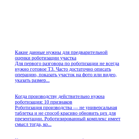
Какие данные нужны для предварительной
оценки роботизации участка
Для первого разговора по роботизации не всегда
нужно готовое ТЗ. Часто достаточно описать
операцию, показать участок на фото или видео,
указать размер...
Когда производству действительно нужна
роботизация: 10 признаков
Роботизация производства — не универсальная
таблетка и не способ красиво обновить цех для
презентации. Роботизированный комплекс имеет
смысл тогда, ко...