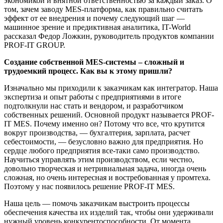
экономикой и внятной ответственностью за каждый заказ. О
том, зачем заводу MES-платформа, как правильно считать
эффект от ее внедрения и почему следующий шаг —
машинное зрение и предиктивная аналитика, IT-World
рассказал Федор Ложкин, руководитель продуктов компании
PROF-IT GROUP.
Создание собственной MES-системы – сложный и
трудоемкий процесс. Как вы к этому пришли?
Изначально мы приходили к заказчикам как интегратор. Наша
экспертиза и опыт работы с предприятиями в итоге
подтолкнули нас стать и вендором, и разработчиком
собственных решений. Основной продукт называется PROF-
IT MES. Почему именно он? Потому что все, что крутится
вокруг производства, — бухгалтерия, зарплата, расчет
себестоимости, — безусловно важно для предприятия. Но
сердце любого предприятия все-таки само производство.
Научиться управлять этим производством, если честно,
довольно творческая и нетривиальная задача, иногда очень
сложная, но очень интересная и востребованная у промтеха.
Поэтому у нас появилось решение PROF-IT MES.
Наша цель — помочь заказчикам выстроить процессы
обеспечения качества их изделий так, чтобы они удерживали
нужный уровень конкурентоспособности. От момента