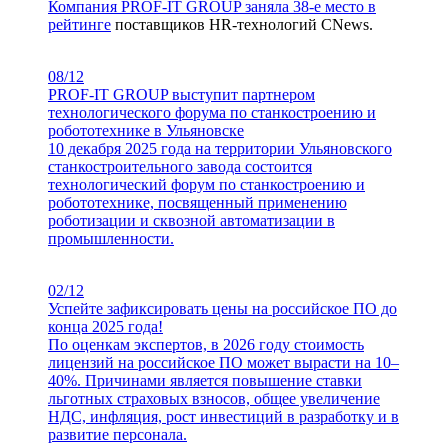
Компания PROF-IT GROUP заняла 38-е место в
рейтинге
поставщиков HR-технологий CNews.
08/12
PROF-IT GROUP выступит партнером
технологического форума по станкостроению и
робототехнике в Ульяновске
10 декабря 2025 года на территории Ульяновского
станкостроительного завода состоится
технологический форум по станкостроению и
робототехнике, посвященный применению
роботизации и сквозной автоматизации в
промышленности.
02/12
Успейте зафиксировать цены на российское ПО до
конца 2025 года!
По оценкам экспертов, в 2026 году стоимость
лицензий на российское ПО может вырасти на 10–
40%. Причинами является повышение ставки
льготных страховых взносов, общее увеличение
НДС, инфляция, рост инвестиций в разработку и в
развитие персонала.