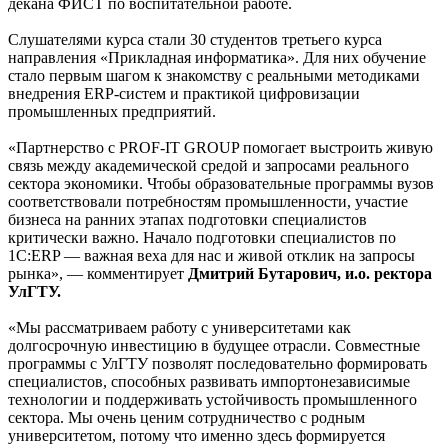
декана ФИСТ по воспитательной работе.
Слушателями курса стали 30 студентов третьего курса
направления «Прикладная информатика». Для них обучение
стало первым шагом к знакомству с реальными методиками
внедрения ERP-систем и практикой цифровизации
промышленных предприятий.
«Партнерство с PROF-IT GROUP помогает выстроить живую
связь между академической средой и запросами реального
сектора экономики. Чтобы образовательные программы вузов
соответствовали потребностям промышленности, участие
бизнеса на ранних этапах подготовки специалистов
критически важно. Начало подготовки специалистов по
1С:ERP — важная веха для нас и живой отклик на запросы
рынка», — комментирует
Дмитрий Бутарович, и.о. ректора
УлГТУ.
«Мы рассматриваем работу с университетами как
долгосрочную инвестицию в будущее отрасли. Совместные
программы с УлГТУ позволят последовательно формировать
специалистов, способных развивать импортонезависимые
технологии и поддерживать устойчивость промышленного
сектора. Мы очень ценим сотрудничество с родным
университетом, потому что именно здесь формируется