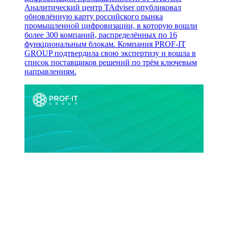
Аналитический центр TAdviser опубликовал
обновлённую карту российского рынка
промышленной цифровизации, в которую вошли
более 300 компаний, распределённых по 16
функциональным блокам. Компания PROF-IT
GROUP подтвердила свою экспертизу и вошла в
список поставщиков решений по трём ключевым
направлениям.