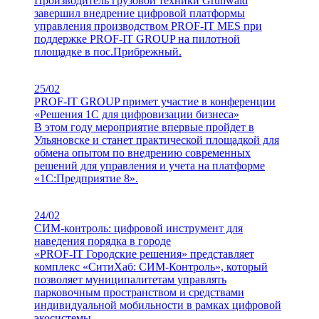
Производитель грузовой техники Grünwald
завершил внедрение цифровой платформы
управления производством PROF-IT MES при
поддержке PROF-IT GROUP на пилотной
площадке в пос.Прибрежный.
25/02
PROF-IT GROUP примет участие в конференции
«Решения 1С для цифровизации бизнеса»
В этом году мероприятие впервые пройдет в
Ульяновске и станет практической площадкой для
обмена опытом по внедрению современных
решений для управления и учета на платформе
«1С:Предприятие 8».
24/02
СИМ-контроль: цифровой инструмент для
наведения порядка в городе
«PROF-IT Городские решения» представляет
комплекс «СитиХаб: СИМ-Контроль», который
позволяет муниципалитетам управлять
парковочным пространством и средствами
индивидуальной мобильности в рамках цифровой
экосистемы.