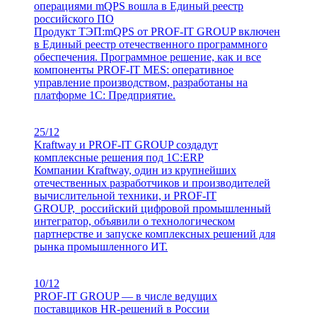
операциями mQPS вошла в Единый реестр
российского ПО
Продукт ТЭП:mQРS от PROF-IT GROUP включен
в Единый реестр отечественного программного
обеспечения. Программное решение, как и все
компоненты PROF-IT MES: оперативное
управление производством, разработаны на
платформе 1С: Предприятие.
25/12
Kraftway и PROF-IT GROUP создадут
комплексные решения под 1С:ERP
Компании Kraftway, один из крупнейших
отечественных разработчиков и производителей
вычислительной техники, и PROF-IT
GROUP, российский цифровой промышленный
интегратор, объявили о технологическом
партнерстве и запуске комплексных решений для
рынка промышленного ИТ.
10/12
PROF-IT GROUP — в числе ведущих
поставщиков HR-решений в России