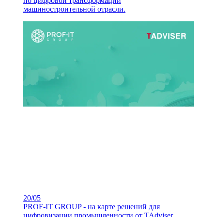
по цифровой трансформации
машиностроительной отрасли.
20/05
PROF-IT GROUP - на карте решений для
цифровизации промышленности от TAdviser