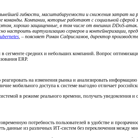
альнейшей гибкости, масштабируемости и снижения затрат на р
ные команды. Компании, которые работают с социальной сферой
и этом, хорошо защищенные, в том числе от внешних DDoS-атак
о настроить виртуализацию серверов и контейнеризации, предо
ubernetes
, – поясняет Роман Садрисламов, директор производст
в сегменте средних и небольших компаний. Вопрос оптимизации 
зования ERP.
 реагировать на изменения рынка и анализировать информацию 
аличие мобильного доступа к системе выгодно отличает российск
истемой в режиме реального времени, получать уведомления и о
 современную потребность пользователей в удобстве и прозрач
деть данные из различных ИТ-систем без переключения между мн