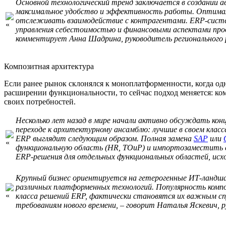
Основной технологический тренд заключается в создании а
максимальное удобство и эффективность работы. Оптимал
отслеживать взаимодействие с контрагентами. ERP-сист
управления себестоимостью и финансовыми аспектами прод
комментирует Анна Шадрина, руководитель регионального р
Композитная архитектура
Если ранее рынок склонялся к моноплатформенности, когда од
расширении функциональности, то сейчас подход меняется: ко
своих потребностей.
Несколько лет назад в мире начали активно обсуждать ко
переходе к архитектурному ансамблю: лучшие в своем кла
ERP выглядит следующим образом. Полная замена
SAP
или
функциональную область (HR, ТОиР) и импортозаместить е
ERP-решения для отдельных функциональных областей, исх
Крупный бизнес ориентируется на гетерогенные ИТ-ландшаф
различных платформенных технологий. Популярность компо
класса решений ERP, фактически становятся их важным сп
требованиям нового времени, – говорит Наталья Яскевич,