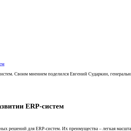
ем
систем. Своим мнением поделился Евгений Сударкин, генерал
развитии ERP-систем
чных решений для ERP-систем. Их преимущества – легкая масшт