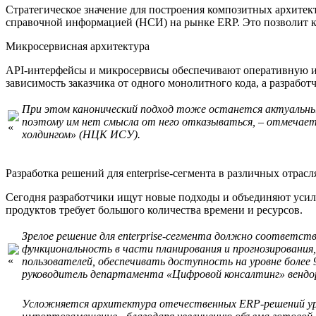
Стратегическое значение для построения композитных архите
справочной информацией (НСИ) на рынке ERP. Это позволит к
Микросервисная архитектура
API-интерфейсы и микросервисы обеспечивают оперативную и
зависимость заказчика от одного монолитного кода, а разработ
При этом канонический подход тоже останется актуальным.
поэтому им нет смысла от него отказываться, – отмечае
холдингом» (НЦК ИСУ).
Разработка решений для enterprise-сегмента в различных отрасл
Сегодня разработчики ищут новые подходы и объединяют усил
продуктов требует большого количества времени и ресурсов.
Зрелое решение для enterprise-сегмента должно соответс
функциональность в части планирования и прогнозирования
пользователей, обеспечивать доступность на уровне боле
руководитель департамента «Цифровой консалтинг» вендор
Усложняется архитектура отечественных ERP-решений уровн