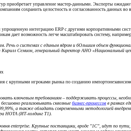
ктур приобретает управление мастер-данными. Эксперты ожидаю
омпаниям сохранить целостность и согласованность данных во 
 упрощенную интеграцию ERP с другими корпоративными систе
чикам дает возможность легче масштабировать систему, например,
 Речь о системах с единым ядром и бОльшим объем функционала
т Кирилл Семион, генеральный директор АНО «Национальный ц
ях
ия с крупными игроками рынка по созданию импортонезависимо
твовать ключевым требованиям – поддерживать процессы, необ
, бесшовно реализовывать сквозные
бизнес-процессов
в рамках ед
е 99,99%, а также обладать современными методологией внедре
а НОТА (ИТ-холдинг Т1).
я enterprise. Крупные поставщики, вроде ″1С″, идут по пути,