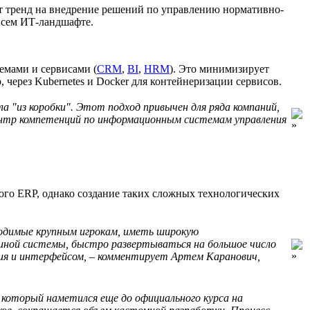
т тренд на внедрение решений по управлению нормативно-
всем ИТ-ландшафте.
мами и сервисами (
CRM
,
BI
,
HRM
). Это минимизирует
 через Kubernetes и Docker для контейнеризации сервисов.
 ″из коробки″. Этот подход привычен для ряда компаний,
ентр компетенций по информационным системам управления
го ERP, однако создание таких сложных технологических
ходимые крупным игрокам, иметь широкую
иной системы, быстро развертываться на большое число
ния и интерфейсом, – комментирует Артем Каранович,
 который наметился еще до официального курса на