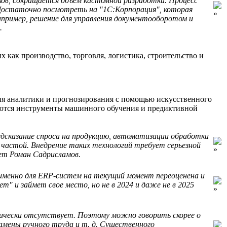
ков, сокращается объем кастомной разработки. Процесс
 Достаточно посмотреть на ″1С:Корпорация″, которая
апример, решение для управления документооборотом и
.
как производство, торговля, логистика, строительство и
ия аналитики и прогнозирования с помощью искусственного
зуются инструменты машинного обучения и предиктивной
едсказание спроса на продукцию, автоматизации обработки
а частой. Внедрение таких технологий требует серьезной
ет Роман Садрисламов.
 именно для ERP-систем на текущий момент переоценена и
″ и займет свое место, но не в 2024 и даже не в 2025
тически отсутствует. Поэтому можно говорить скорее о
амены ручного труда и т. д. Существенного