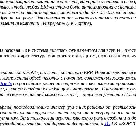
втоматизированного рабочего места, которое сочетает в себе 
ьно, чтобы любая ERP-система была интегрирована с системам
ема должна быть мощным источником данных для бизнес-анали
укции или услуг. Это позволит пользователям анализировать и
азвития компании «Инферит» (ГК Softline).
на базовая ERP-система являлась фундаментом для всей ИТ-экос
мпозитная архитектура становится стандартом, позволяя крупн
нцепцию composable, то есть составного ERP. Идея заключаетс
ссе компоненты объединяются с помощью современных механизмо
Oracle
на российское решение сопряжена с высокими затратами 
е, а затем перейти к следующему направлению. В некоторых сл
одя из возможностей каждого из них, – поясняет Дмитрий Пот
ты, последовательно интегрируя в них решения от разных венд
зитной архитектуры повышает спрос на интеграционные шины, 
утником. Эти технологии играют ключевую роль в создании гиб
 руководитель клиентской дирекции департамента
1С
ГК «КОРУ