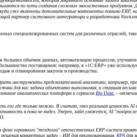
функциональности, которая закрывает основные задачи заказчи
двигаются по пути создания сложных экосистемных продуктов.
и куда уже включены дополнительные компоненты помимо ERP, н
яющий партнер системного интегратора и разработчика Navicon
нал специализированных систем для различных отраслей, таких 
к больших объемов данных, автоматизации процессов, улучшен
т большинство поставщиков: например, в «1С:ERP» уже исполь
одаж и планирования закупок и производства.
едрить инструменты предсказательной аналитики, например, пр
истики для нас задача объективно выполнимая, и ставшая весьм
ьзование аналитических платформ и сервисов
Big Data
, – отмеча
ить его где только можно. Я считаю, что реальная ценность AI
ность я пока не видел. Уверен, хайп уляжется, AI ″повзрослеет
О.
на фоне огромного ″техдолга″ отечественных ERP-систем прак
 решения конкретных задач – ИИ для прогнозирования,
RPA
для з