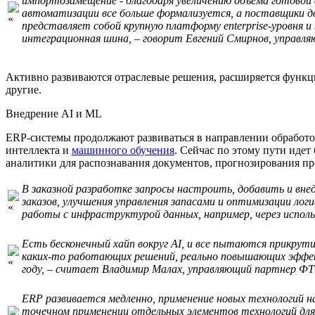
импортозамещение - благодаря увеличению объема готовой 
автоматизации все больше формализуется, а поставщики 
представляет собой крупную платформу enterprise-уровня 
интеграционная шина, – говорит Евгений Смирнов, управл
Активно развиваются отраслевые решения, расширяется функцио
другие.
Внедрение AI и ML
ERP-системы продолжают развиваться в направлении обработо
интеллекта и
машинного обучения
. Сейчас по этому пути иде
аналитики для распознавания документов, прогнозирования пр
В заказной разработке запросы настроить, добавить и вн
заказов, улучшения управления запасами и оптимизации лог
работы с инфраструктурой данных, например, через испол
Есть бесконечный хайп вокруг AI, и все пытаются прикрут
каких-то работающих решений, реально повышающих эффектив
году, – считает Владимир Малах, управляющий партнер ФТ
ERP развивается медленно, применение новых технологий 
точечном применении отдельных элементов технологий для