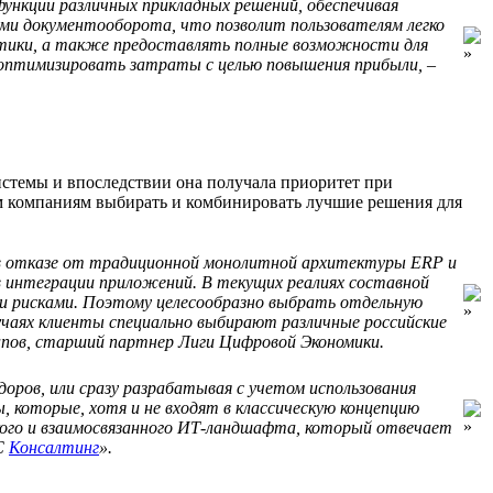
функции различных прикладных решений, обеспечивая
и документооборота, что позволит пользователям легко
тики, а также предоставлять полные возможности для
 оптимизировать затраты с целью повышения прибыли, –
истемы и впоследствии она получала приоритет при
ым компаниям выбирать и комбинировать лучшие решения для
я в отказе от традиционной монолитной архитектуры ERP и
в интеграции приложений. В текущих реалиях составной
и рисками. Поэтому целесообразно выбрать отдельную
учаях клиенты специально выбирают различные российские
апов, старший партнер Лиги Цифровой Экономики.
оров, или сразу разрабатывая с учетом использования
которые, хотя и не входят в классическую концепцию
кого и взаимосвязанного ИТ-ландшафта, который отвечает
С
Консалтинг
».